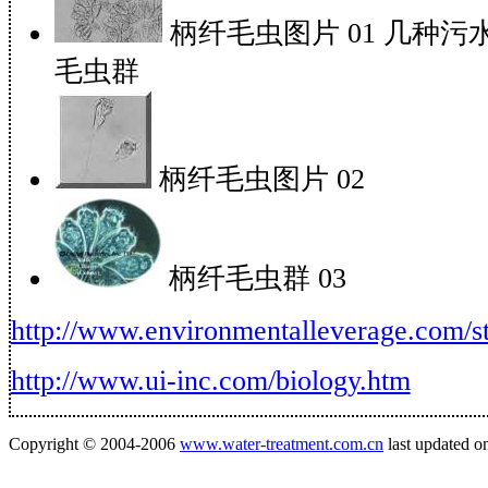
柄纤毛虫图片 01 几种
毛虫群
柄纤毛虫图片 02
柄纤毛虫群 03
http://www.environmentalleverage.com/st
http://www.ui-inc.com/biology.htm
Copyright © 2004-2006
www.water-treatment.com.cn
last updated o