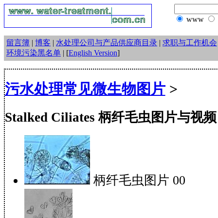
www
留言簿
|
博客
|
水处理公司与产品供应商目录
|
求职与工作机会
环境污染黑名单
| [
English Version
]
污水处理常见微生物图片
>
Stalked Ciliates 柄纤毛虫图片与视频
柄纤毛虫图片 00